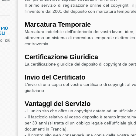
Il primo servizio di registrazione online del copyright, i
l'inventore dal 2001 del deposito con marcatura temporale
Marcatura Temporale
 PIÙ
Marcatura indelebile dell'anteriorità dei vostri lavori, idee
61!
attraverso un sistema di marcatura temporale elettronica in
to più
controversia.
Certificazione Giuridica
La certificazione giuridica del deposito di copyright da parte
Invio del Certificato
L'invio di una copia del vostro certificato di copyright al v
giudiziario.
Vantaggi del Servizio
- L'unico sito che offre un copyright datato ad un ufficiale 
- Il fascicolo relativo al vostro deposito è tenuto integralme
per 30 anni (si tratta di un obbligo legale dell'ufficiale giud
documenti in Francia).
- Il nostro sito web conserverà una copia della vostra pr