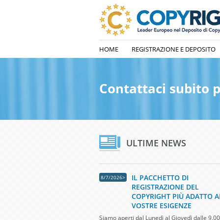
HOME
REGISTRAZIONE E DEPOSITO
Contattaci subito p
ULTIME NEWS
IL PACCHETTO DI
8/7/2026>
REGISTRAZIONE DEL
COPYRIGHT PIÙ ADATTO A
VOSTRE ESIGENZE
Siamo aperti dal Lunedì al Giovedì dalle 9.00