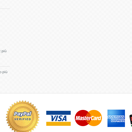
t più
o più