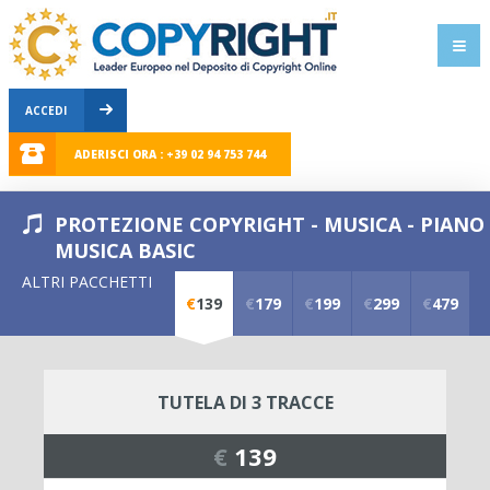
ACCEDI
ADERISCI ORA : +39 02 94 753 744
PROTEZIONE COPYRIGHT - MUSICA - PIANO
MUSICA BASIC
ALTRI PACCHETTI
€
139
€
179
€
199
€
299
€
479
TUTELA DI 3 TRACCE
€
139