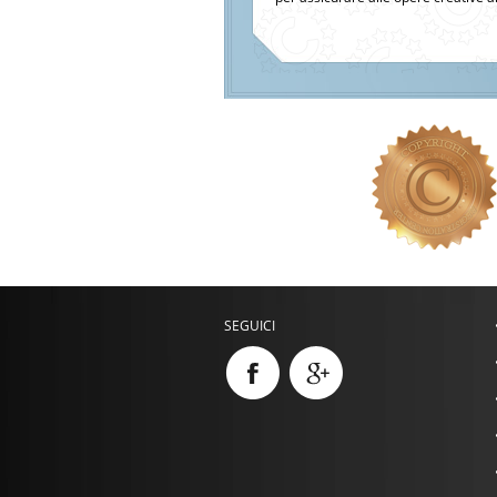
SEGUICI