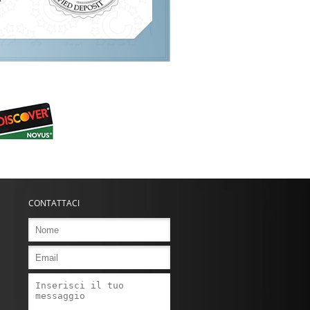
CONTATTACI