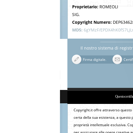
Proprietario:
ROMEOLI
SIG.
Copyright Numero:
DEP63462
MD5:
6gYMzF/EPDX4hK0fS7Lj
Il nostro sistema di regist
Firma digitale.
Certif
Questo certific
Copyright.it offre attraverso questo 
certa della sua esistenza, a questo 
proprietà intellettuale esclusiva. Cop
per assicurare alle opere creative ant