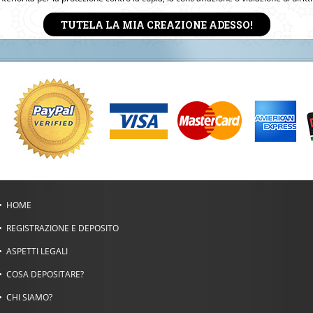
TUTELA LA MIA CREAZIONE ADESSO!
HOME
REGISTRAZIONE E DEPOSITO
ASPETTI LEGALI
COSA DEPOSITARE?
CHI SIAMO?