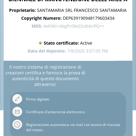
VERDE PUBBLICO DEL COMUNE DI COLOGNO
Proprietario:
SANTAMARIA SRL FRANCESCO SANTAMARIA
MONZESE CIG BBF93D9515
Copyright Numero:
DEP639190948179603434
MD5:
AvKWz+0egPc00eDzvb6nPQ==
Stato certificato:
Active
Data del deposito:
7/8/2026 3:07:05 PM
Il nostro sistema di registrazione di
creazioni certifica e fornisce la prova di
autenticità di questo documento
attraverso:
Firma digitale.
Certificato d'anteriorità elettronico.
Registrazione automatica via mail con avviso di ricevuta
dal notaio.