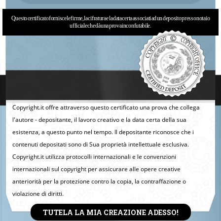
Questo certificato fornisce le firme, la cifratura e la data certa associati ad un deposito presso notaio
ufficiale che dà una prova inconfutabile.
Copyright.it offre attraverso questo certificato una prova che collega
l'autore - depositante, il lavoro creativo e la data certa della sua
esistenza, a questo punto nel tempo. Il depositante riconosce che i
contenuti depositati sono di Sua proprietà intellettuale esclusiva.
Copyright.it utilizza protocolli internazionali e le convenzioni
internazionali sul copyright per assicurare alle opere creative
anteriorità per la protezione contro la copia, la contraffazione o
violazione di diritti.
TUTELA LA MIA CREAZIONE ADESSO!