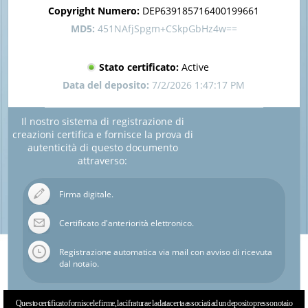
Copyright Numero:
DEP639185716400199661
MD5:
451NAfjSpgm+CSkpGbHz4w==
Stato certificato:
Active
Data del deposito:
7/2/2026 1:47:17 PM
Il nostro sistema di registrazione di
creazioni certifica e fornisce la prova di
autenticità di questo documento
attraverso:
Firma digitale.
Certificato d'anteriorità elettronico.
Registrazione automatica via mail con avviso di ricevuta
dal notaio.
Questo certificato fornisce le firme, la cifratura e la data certa associati ad un deposito presso notaio