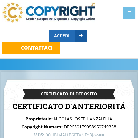
ACCEDI
CONTATTACI
CERTIFICATO DI DEPOSITO
CERTIFICATO D'ANTERIORITÁ
Alla Vostra attenzione
Proprietario:
NICOLAS JOSEPH ANZALDUA
ArbitAmore Neutralizer
Copyright Numero:
DEP639179958959749358
MD5:
90LIBtMALtB6PTXNFoBJow==