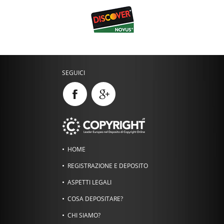
SEGUICI
HOME
REGISTRAZIONE E DEPOSITO
ASPETTI LEGALI
COSA DEPOSITARE?
CHI SIAMO?