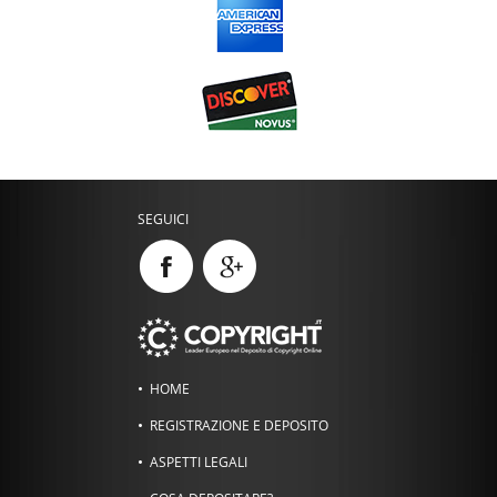
SEGUICI
HOME
REGISTRAZIONE E DEPOSITO
ASPETTI LEGALI