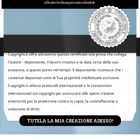
ufficiale che dà una prova inconfutabile.
Copyright.it offre attraverso questo certificato una prova che collega
l'autore - depositante, il lavoro creativo e la data certa della sua
esistenza, a questo punto nel tempo. Il depositante riconosce che i
contenuti depositati sono di Sua proprietà intellettuale esclusiva.
Copyright.it utilizza protocolli internazionali e le convenzioni
internazionali sul copyright per assicurare alle opere creative
anteriorità per la protezione contro la copia, la contraffazione o
violazione di diritti.
TUTELA LA MIA CREAZIONE ADESSO!