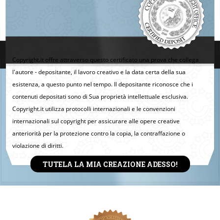
Copyright.it offre attraverso questo certificato una prova che collega
l'autore - depositante, il lavoro creativo e la data certa della sua
esistenza, a questo punto nel tempo. Il depositante riconosce che i
contenuti depositati sono di Sua proprietà intellettuale esclusiva.
Copyright.it utilizza protocolli internazionali e le convenzioni
internazionali sul copyright per assicurare alle opere creative
anteriorità per la protezione contro la copia, la contraffazione o
violazione di diritti.
TUTELA LA MIA CREAZIONE ADESSO!