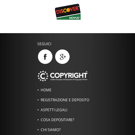
SEGUICI
HOME
REGISTRAZIONE E DEPOSITO
ASPETTI LEGALI
COSA DEPOSITARE?
CHI SIAMO?