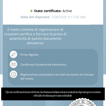
Stato certificato:
Active
Data del deposito:
7/28/2025 9:17:42 AM
Il nostro sistema di registrazione di
creazioni certifica e fornisce la prova di
autenticità di questo documento
attraverso:
Firma digitale.
Certificato d'anteriorità elettronico.
Registrazione automatica via mail con avviso di ricevuta
dal notaio.
Questo certificato fornisce le firme, la cifratura e la data certa associati ad un deposito presso notaio
ufficiale che dà una prova inconfutabile.